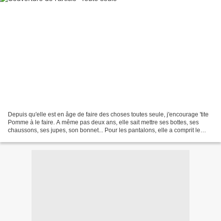
Depuis qu'elle est en âge de faire des choses toutes seule, j'encourage 'tite
Pomme à le faire. A même pas deux ans, elle sait mettre ses bottes, ses
chaussons, ses jupes, son bonnet... Pour les pantalons, elle a comprit le
principe mais le résultat n'est...