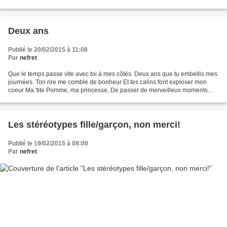
soeur promise à un Anglais fraîchement...
Deux ans
Publié le 20/02/2015 à 11:08
Par
nefret
Que le temps passe vite avec toi à mes côtés. Deux ans que tu embellis mes
journées. Ton rire me comble de bonheur Et tes calins font exploser mon
coeur Ma 'tite Pomme, ma princesse, De passer de merveilleux moments
avec toi je ne cesse. Puis-je t'appeler...
Les stéréotypes fille/garçon, non merci!
Publié le 19/02/2015 à 08:00
Par
nefret