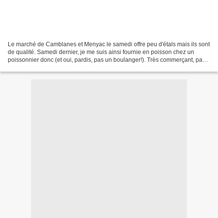
Le marché de Camblanes et Menyac le samedi offre peu d'étals mais ils sont
de qualité. Samedi dernier, je me suis ainsi fournie en poisson chez un
poissonnier donc (et oui, pardis, pas un boulanger!). Très commerçant, pas
tellement plus cher qu'en grande...