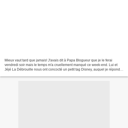
Mieux vaut tard que jamais! J'avais dit à Papa Blogueur que je le ferai
vendredi soir mais le temps m'a cruellement manqué ce week-end. Lui et
Jéjé La Débrouille nous ont concocté un petit tag Disney, auquel je réponds
avec plaisir! 1/ Quel est ton film...